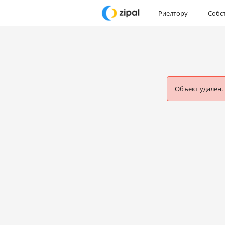
Риелтору
Собс
Объект удален.