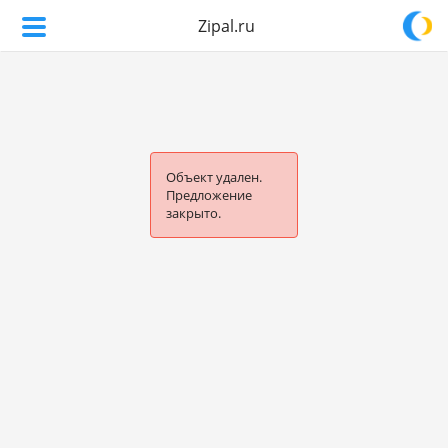
Zipal.ru
Объект удален.
Предложение
закрыто.