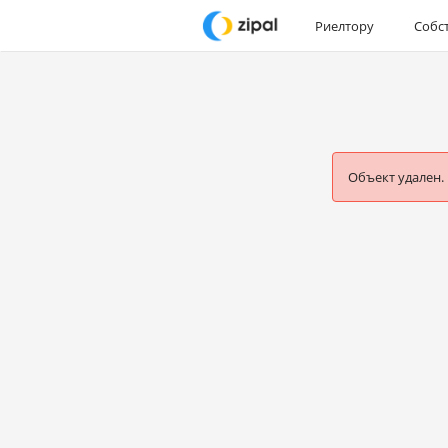
Риелтору
Собс
Объект удален.