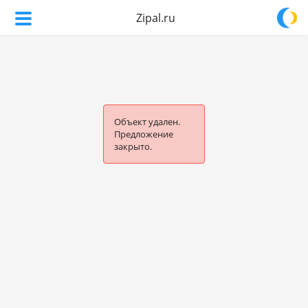
Zipal.ru
Объект удален.
Предложение
закрыто.