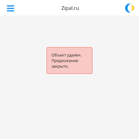
Zipal.ru
Объект удален.
Предложение
закрыто.