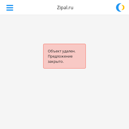
Zipal.ru
Объект удален.
Предложение
закрыто.