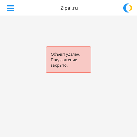
Zipal.ru
Объект удален.
Предложение
закрыто.