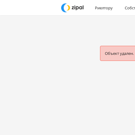
Риелтору
Собс
Объект удален.