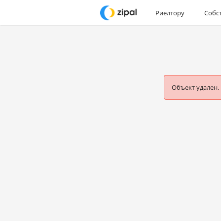
Риелтору
Собс
Объект удален.