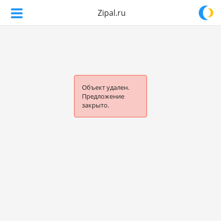
Zipal.ru
Объект удален.
Предложение
закрыто.