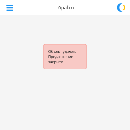
Zipal.ru
Объект удален.
Предложение
закрыто.