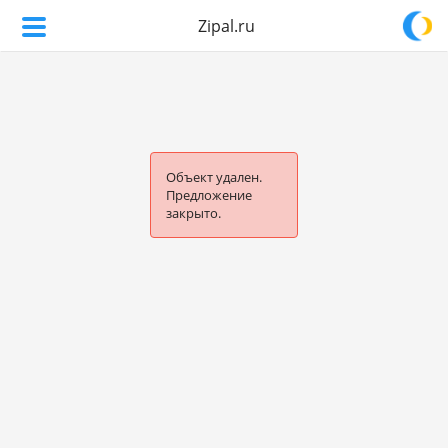
Zipal.ru
Объект удален.
Предложение
закрыто.