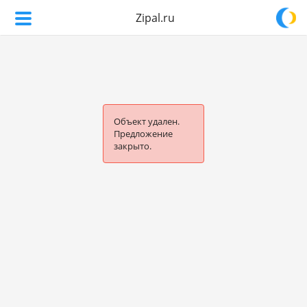
Zipal.ru
Объект удален.
Предложение
закрыто.