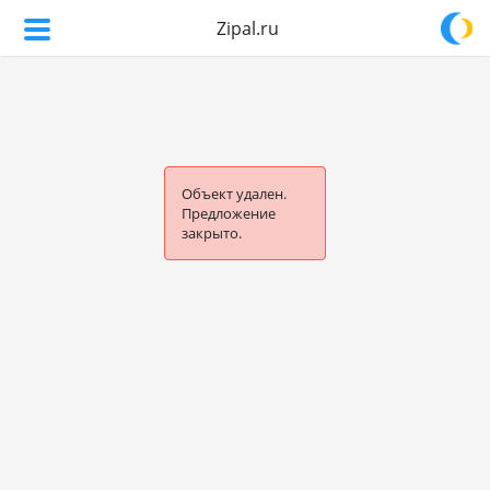
Zipal.ru
Объект удален.
Предложение
закрыто.