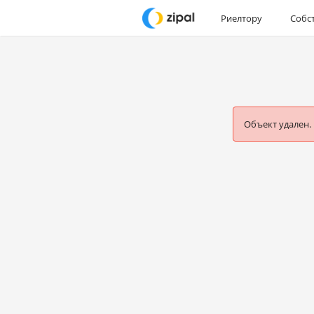
Риелтору
Собс
Объект удален.