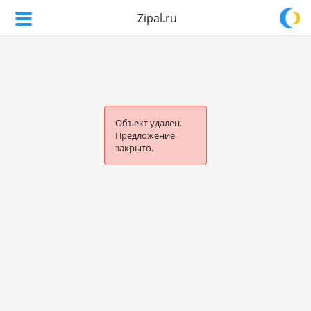
Zipal.ru
Объект удален.
Предложение
закрыто.