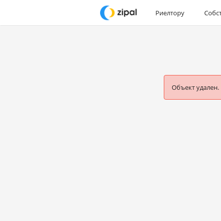
Риелтору
Собс
Объект удален.