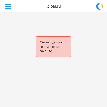
Zipal.ru
Объект удален.
Предложение
закрыто.