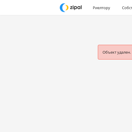
Риелтору
Собс
Объект удален.