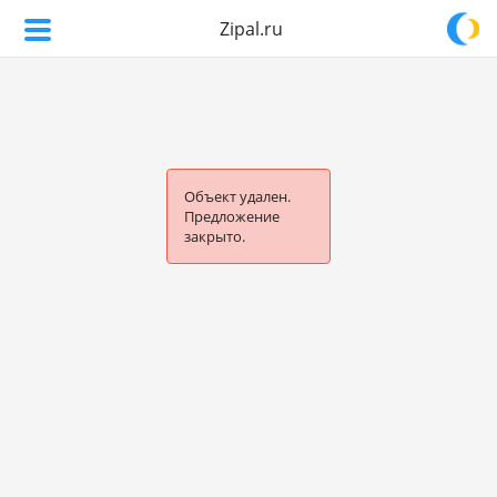
Zipal.ru
Объект удален.
Предложение
закрыто.