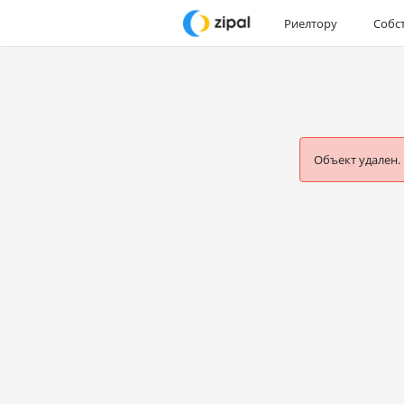
Риелтору
Собс
Объект удален.