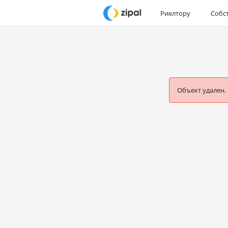
Риелтору
Собс
Объект удален.