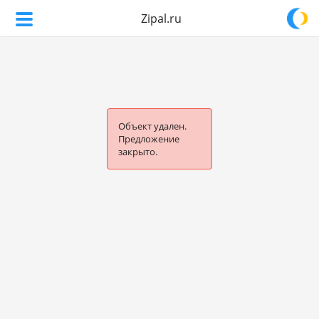
Zipal.ru
Объект удален.
Предложение
закрыто.