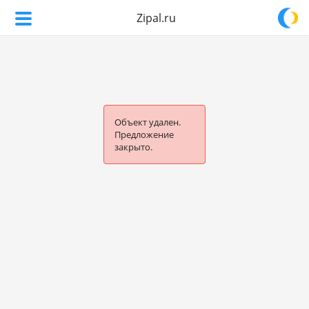
Zipal.ru
Объект удален.
Предложение
закрыто.