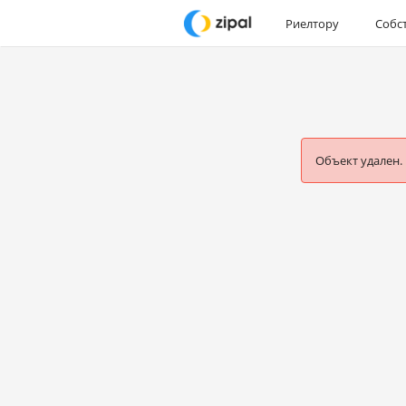
Риелтору
Собс
Объект удален.