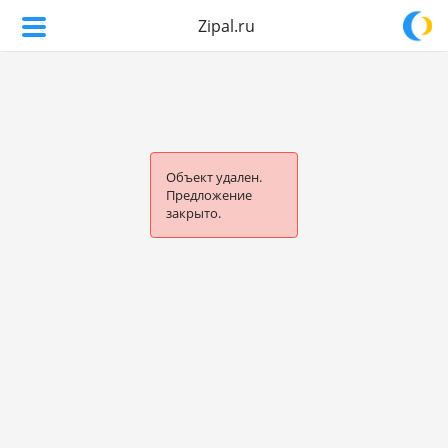
Zipal.ru
Объект удален.
Предложение
закрыто.