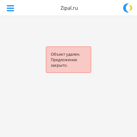
Zipal.ru
Объект удален.
Предложение
закрыто.