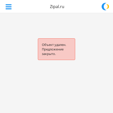
Zipal.ru
Объект удален.
Предложение
закрыто.