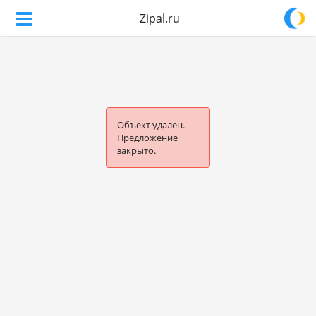
Zipal.ru
Объект удален.
Предложение
закрыто.