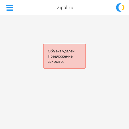
Zipal.ru
Объект удален.
Предложение
закрыто.