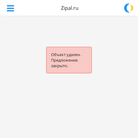
Zipal.ru
Объект удален.
Предложение
закрыто.