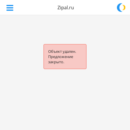
Zipal.ru
Объект удален.
Предложение
закрыто.