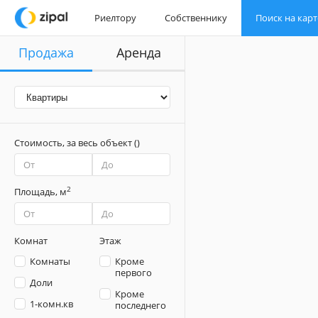
Риелтору
Риелтору
Собственнику
Собственнику
Поиск на карт
Поиск на карт
Продажа
Аренда
Стоимость,
за весь объект
(
)
2
Площадь,
м
Комнат
Этаж
Комнаты
Кроме
первого
Доли
Кроме
1-комн.кв
последнего