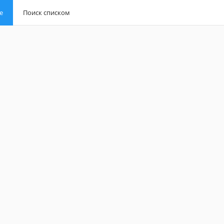
е
е
Поиск списком
Поиск списком