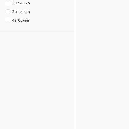
2-комн.кв
3-комн.кв
4 и более