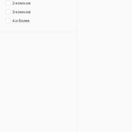
2-комн.кв
3-комн.кв
4 и более