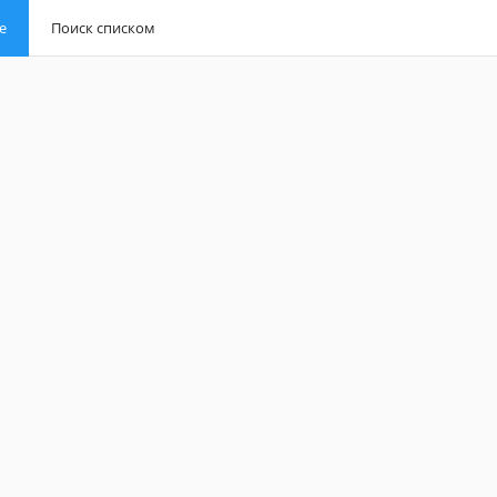
е
е
Поиск списком
Поиск списком