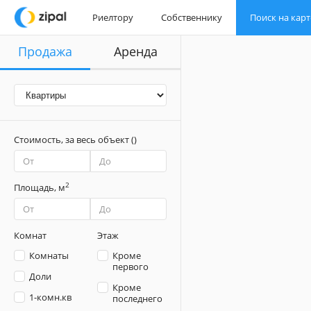
Риелтору
Риелтору
Собственнику
Собственнику
Поиск на карт
Поиск на карт
Продажа
Аренда
Стоимость,
за весь объект
(
)
2
Площадь,
м
Комнат
Этаж
Комнаты
Кроме
первого
Доли
Кроме
1-комн.кв
последнего