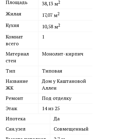
Площадь
2
38,13
м
Жилая
2
17,07
м
Кухня
2
10,58
м
Комнат
1
всего
Материал
Монолит-кирпич
стен
Тип
Типовая
Название
Дом у Каштановой
ЖК
Аллеи
Ремонт
Под отделку
Этаж
14 из 25
Ипотека
Да
Сан.узел
Совмещенный