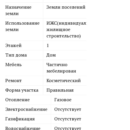
Назначение
Земли поселений
земли
Использование
ИЖС(индивидуальное
земли
жилищное
строительство)
Этажей
1
Тип дома
Дом
Мебель
Частично
мебелирован
Ремонт
Косметический
Форма участка
Правильная
Отопление
Газовое
Электроснабжение
Отсутствует
Газификация
Отсутствует
Водоснабжение
Отсутствует