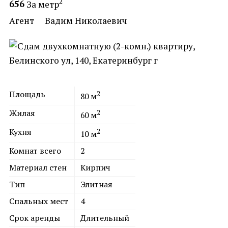
2
656
За метр
Агент
Вадим Николаевич
Площадь
2
80
м
Жилая
2
60
м
Кухня
2
10
м
Комнат всего
2
Материал стен
Кирпич
Тип
Элитная
Спальных мест
4
Срок аренды
Длительный