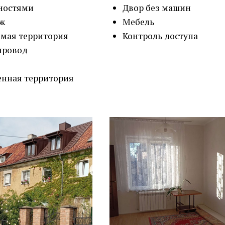
ностями
Двор без машин
рж
Мебель
мая территория
Контроль доступа
провод
нная территория