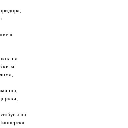
оридора,
о
ние в
.
окна на
 кв. м.
дома,
шманна,
церкви,
втобусы на
 Пионерска