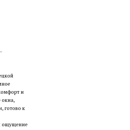
-
ецкой
мное
комфорт и
 окна,
, готово к
ая ощущение