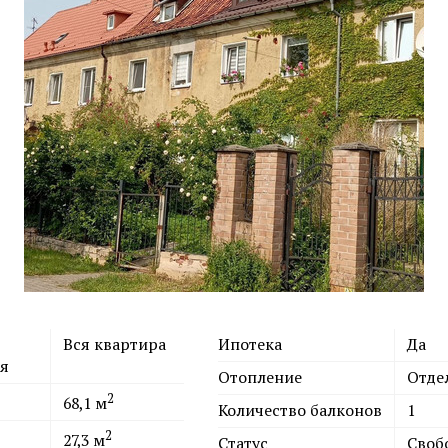
Вся квартира
Ипотека
Да
я
Отопление
Отде
2
68,1
м
Количество балконов
1
2
27,3
м
Статус
Своб