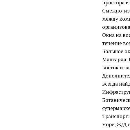
простора и
Смежно-изо
между комн
организова
Окна на во
течение все
Большое ок
Мансарда: 
восток и з
Дополнител
всегда най
Инфраструк
Ботаническ
супермарк
Транспорт:
море, Ж/Д 