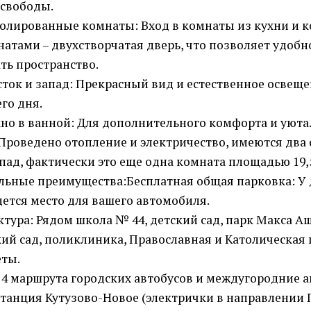
 свободы.
лированные комнаты: Вход в комнаты из кухни и к
атами – двухстворчатая дверь, что позволяет удобн
ть пространство.
сток и запад: Прекрасный вид и естественное освеще
го дня.
но в ванной: Для дополнительного комфорта и уюта
Проведено отопление и электричество, имеются два 
апад, фактически это еще одна комната площадью 19,5
ьные преимущества:Бесплатная общая парковка: У 
дется место для вашего автомобиля.
тура: Рядом школа № 44, детский сад, парк Макса А
ий сад, поликлиника, Православная и Католическая 
еты.
 4 маршрута городских автобусов и междугородние а
станция Кутузово-Новое (электрички в направлении