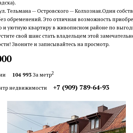
адска).
ул. Тельмана — Островского — Колхозная.Один собст
, без обременений. Это отличная возможность приобр
 и уютную квартиру в живописном районе по выго
устите свой шанс стать владельцем этой замечательн
ти! Звоните и записывайтесь на просмотр.
000
2
ии
104 993
За метр
+7 (909) 789-64-93
нтр недвижимости