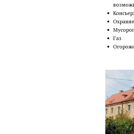
возмож
Консье
Охраняе
Мусоро
Газ
Огороже