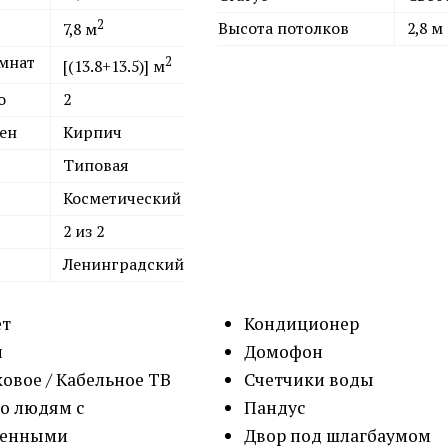
2
Высота потолков
2,8 м
7,8
м
мнат
2
[(13.8+13.5)]
м
о
2
ен
Кирпич
Типовая
Косметический
2 из 2
Ленинградский
ет
Кондиционер
н
Домофон
овое / Кабельное ТВ
Счетчики воды
о людям с
Пандус
ченными
Двор под шлагбаумом