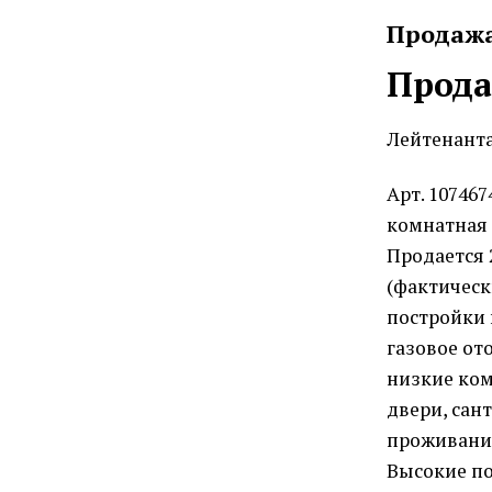
Продаж
Прода
Лейтенанта
Арт. 10746
комнатная 
Продается 
(фактическ
постройки 
газовое от
низкие ко
двери, сан
проживани
Высокие по