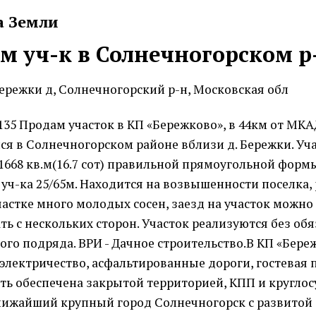
а Земли
м уч-к в Солнечногорском р
Бережки д, Солнечногорский р-н, Московская обл
9135 Продам участок в КП «Бережково», в 44км от МК
я в Солнечногорском районе вблизи д. Бережки. Уч
668 кв.м(16.7 сот) правильной прямоугольной форм
уч-ка 25/65м. Находится на возвышенности поселка,
участке много молодых сосен, заезд на участок можно
ть с нескольких сторон. Участок реализуются без об
ого подряда. ВРИ - Дачное строительство.В КП «Бере
электричество, асфальтированные дороги, гостевая 
ть обеспечена закрытой территорией, КПП и кругло
лижайший крупный город Солнечногорск с развитой