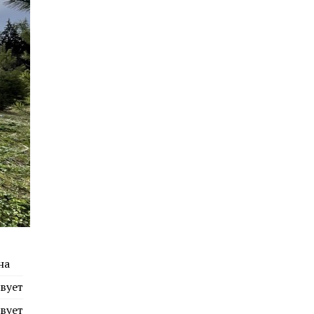
на
вует
вует