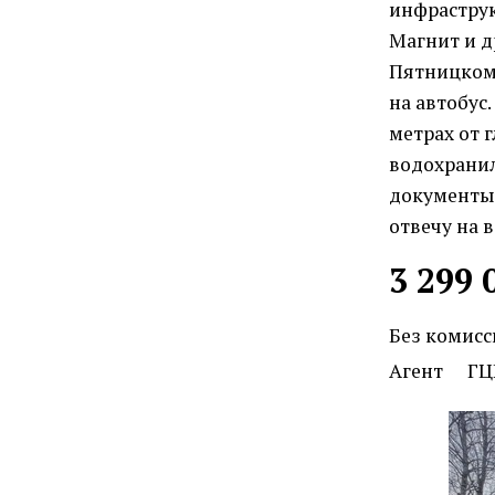
инфраструк
Магнит и д
Пятницкому
на автобус
метрах от 
водохрани
документы(
отвечу на в
3 299 
Без комисс
Агент
ГЦ