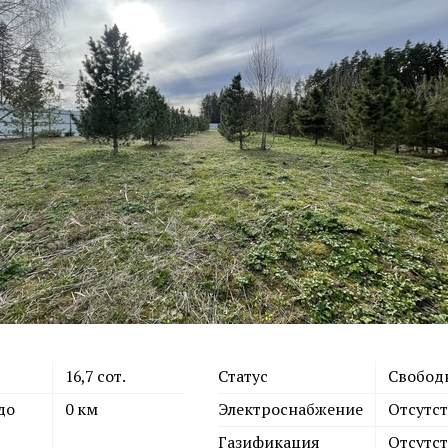
16,7
сот.
Статус
Свобод
до
0
км
Электроснабжение
Отсутст
Газификация
Отсутст