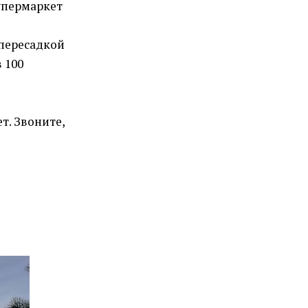
супермаркет
 пересадкой
 100
т. Звоните,