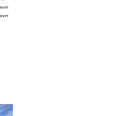
вует
вует