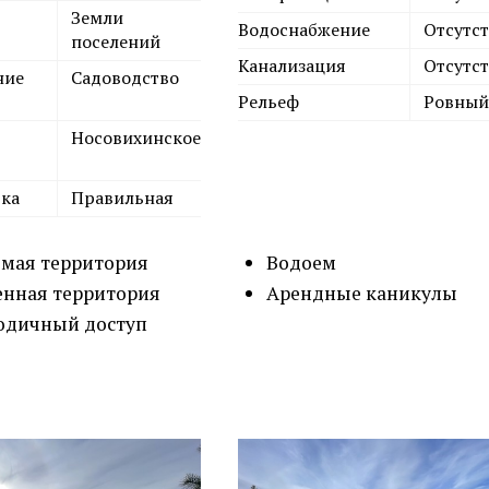
Земли
Водоснабжение
Отсутст
поселений
Канализация
Отсутст
ние
Садоводство
Рельеф
Ровный
Носовихинское
тка
Правильная
мая территория
Водоем
нная территория
Арендные каникулы
одичный доступ