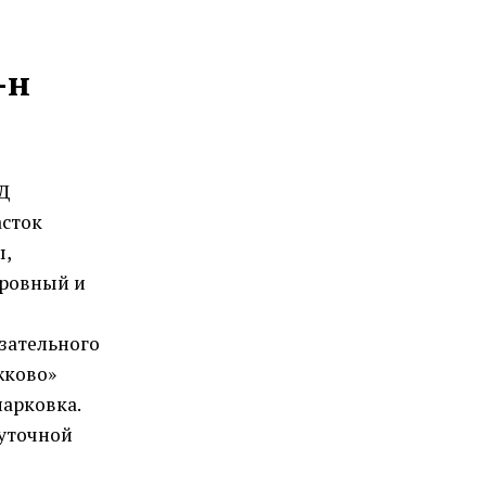
-н
АД
асток
ы,
 ровный и
язательного
жково»
парковка.
суточной