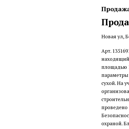
Продаж
Прода
Новая ул, 
Арт. 13516
находящийс
площадью 1
параметры 
сухой. На 
организова
строительн
проведено 
Безопаснос
охраной. Б