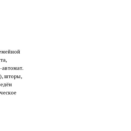
семейной
та,
-автомат.
), шторы,
ведён
ическое