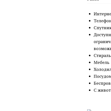
Интерн
Телефо
Спутник
Доступн
ограни
возмож
Стирал
Мебель
Холоди
Посудо
Беспров
С живо