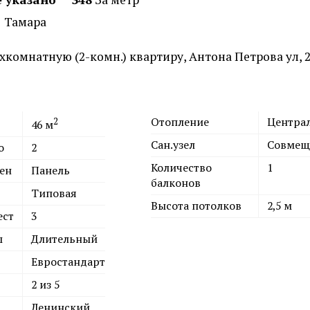
Тамара
2
Отопление
Центра
46
м
Сан.узел
Совмещ
о
2
Количество
1
ен
Панель
балконов
Типовая
Высота потолков
2,5 м
ест
3
ы
Длительный
Евростандарт
2 из 5
Ленинский