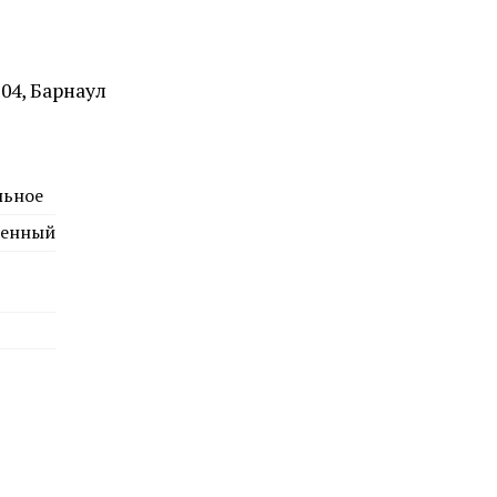
льное
енный