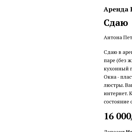
Аренда 
Сдаю
Антона Петр
Сдаю в аре
паре (без ж
кухонный г
Окна - пла
люстры. Ва
интернет. 
состояние 
16 000
Депозит
Не