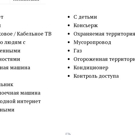
ет
С детьми
н
Консьерж
овое / Кабельное ТВ
Охраняемая территори
о людям с
Мусоропровод
ченными
Газ
ностями
Огороженная территор
ьная машина
Кондиционер
Контроль доступа
льник
моечная машина
одной интернет
тными