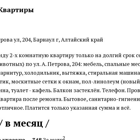
Квартиры
ова ул, 204, Барнаул г, Алтайский край
нду 2-х комнатную квартиру только на долгий срок 
ивотных) по ул. А. Петрова, 204: мебель, спальные мес
арнитур, холодильник, вытяжка, стиральная машина
стик, москитные сетки к окнам, пол-линолеум (новый
нна, туалет - кафель. Балкон застеклён. Телефон. Про
Квартира после ремонта. Бытовое, санитарно-гигиен
отличное. Платится только указанная сумма и всё.
/ в месяц /
2
 указано
348
За метр