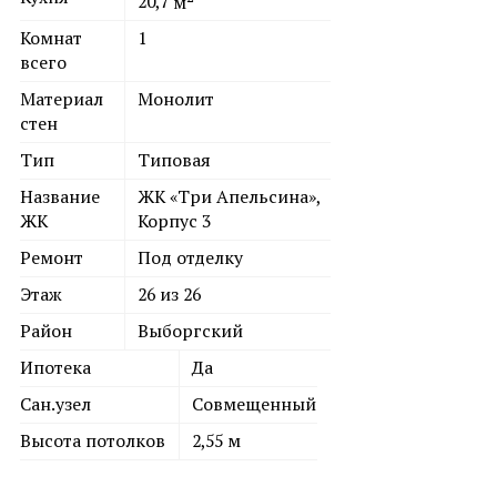
20,7
м
Комнат
1
всего
Материал
Монолит
стен
Тип
Типовая
Название
ЖК «Три Апельсина»,
ЖК
Корпус 3
Ремонт
Под отделку
Этаж
26 из 26
Район
Выборгский
Ипотека
Да
Сан.узел
Совмещенный
Высота потолков
2,55 м