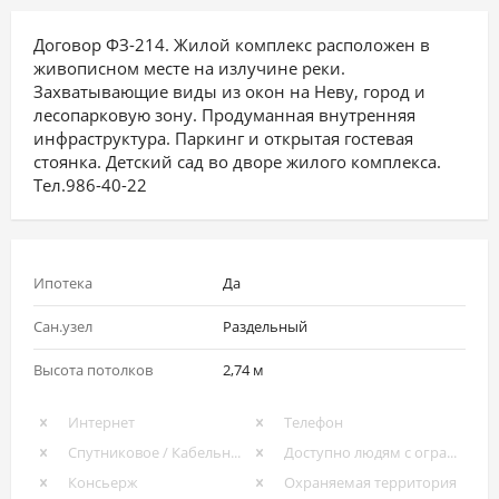
Договор ФЗ-214. Жилой комплекс расположен в
живописном месте на излучине реки.
Захватывающие виды из окон на Неву, город и
лесопарковую зону. Продуманная внутренняя
инфраструктура. Паркинг и открытая гостевая
стоянка. Детский сад во дворе жилого комплекса.
Тел.986-40-22
Ипотека
Да
Сан.узел
Раздельный
Высота потолков
2,74 м
Интернет
Телефон
Спутниковое / Кабельное ТВ
Доступно людям с ограниченными возможностями
Консьерж
Охраняемая территория