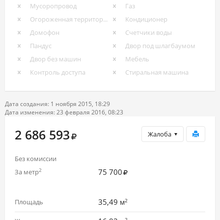
Мусоропровод
Газ
Огороженная территория
Кондиционер
Домофон
Счетчики воды
Пандус
Двор под шлагбаумом
Двор без машин
Мебель
Контроль доступа
Стиральная машина
Дата создания: 1 ноября 2015, 18:29
Дата изменения: 23 февраля 2016, 08:23
2 686 593
Жалоба
Без комиссии
75 700
2
За метр
2
35,49
Площадь
м
2