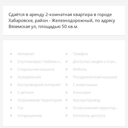
Сдаётся в аренду 2-комнатная квартира в городе
Хабаровске, район - Железнодорожный, по адресу
Вяземская ул, площадью 50 кв.м.
Интернет
Телефон
Спутниковое / Кабельное ТВ
Доступно людям с ограниченными возможностями
Стиральная машина
Мебель
Холодильник
Посудомоечная машина
Беспроводной интернет
С животными
С детьми
Консьерж
Охраняемая территория
Мусоропровод
Газ
Огороженная территория
Кондиционер
Контроль доступа