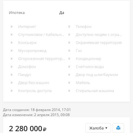
Ипотека
Да
Интернет
Телефон
Спутниковое / Кабельное ТВ
Доступно людям с ограниченными возможностями
Консьерж
Охраняемая территория
Мусоропровод
Газ
Огороженная территория
Кондиционер
Домофон
Счетчики воды
Пандус
Двор под шлагбаумом
Двор без машин
Мебель
Контроль доступа
Стиральная машина
Дата создания: 18 февраля 2014, 17:01
Дата изменения: 2 апреля 2015, 09:08
2 280 000
Жалоба