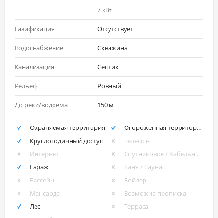
7 кВт
Газификация
Отсутствует
Водоснабжение
Скважина
Канализация
Септик
Рельеф
Ровный
До реки/водоема
150 м
Охраняемая территория
Огороженная территория
Круглогодичный доступ
Телефон
Интернет
Спутниковое / Кабельное ТВ
Гараж
Баня / Сауна
Бассейн
Бойлер
Мансарда
Возможна прописка
Лес
Терраса