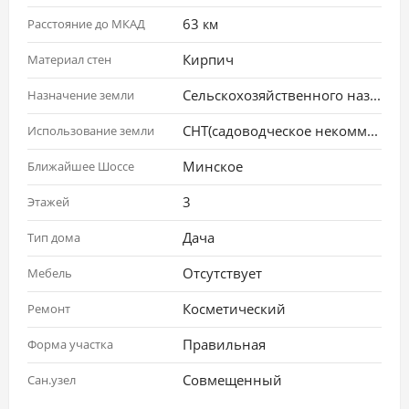
63
Расстояние до МКАД
км
Кирпич
Материал стен
Сельскохозяйственного назначения
Назначение земли
СНТ(садоводческое некоммерческое товарищество)
Использование земли
Минское
Ближайшее Шоссе
3
Этажей
Дача
Тип дома
Отсутствует
Мебель
Косметический
Ремонт
Правильная
Форма участка
Совмещенный
Сан.узел