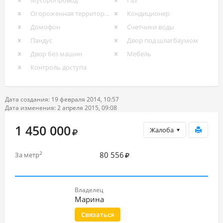
Мусоропровод
Газ
Огороженная территория
Кондиционер
Домофон
Счетчики воды
Пандус
Двор под шлагбаумом
Двор без машин
Мебель
Контроль доступа
Дата создания: 19 февраля 2014, 10:57
Дата изменения: 2 апреля 2015, 09:08
1 450 000
Жалоба
80 556
2
За метр
Владелец
Марина
Связаться