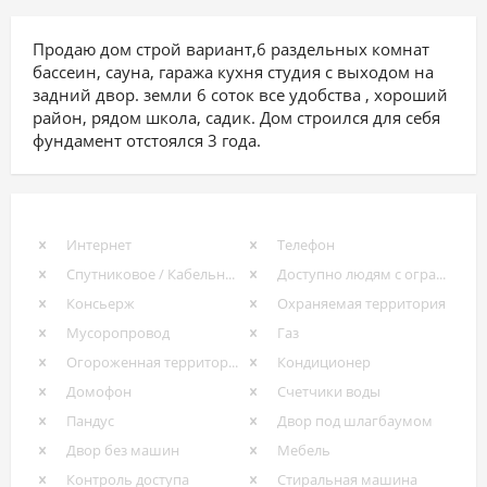
Продаю дом строй вариант,6 раздельных комнат
бассеин, сауна, гаража кухня студия с выходом на
задний двор. земли 6 соток все удобства , хороший
район, рядом школа, садик. Дом строился для себя
фундамент отстоялся 3 года.
Интернет
Телефон
Спутниковое / Кабельное ТВ
Доступно людям с ограниченными возможностями
Консьерж
Охраняемая территория
Мусоропровод
Газ
Огороженная территория
Кондиционер
Домофон
Счетчики воды
Пандус
Двор под шлагбаумом
Двор без машин
Мебель
Контроль доступа
Стиральная машина