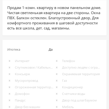
Продам 1-комн. квартиру в новом панельном доме.
Чистая светленькая квартира на две стороны. Окна
ПВХ. Балкон остеклен. Благоустроенный двор, Для
комфортного проживания в шаговой доступности
есть все школа, дет. сад, магазины.
Ипотека
Да
Интернет
Телефон
Спутниковое / Кабельное ТВ
Доступно людям с ограниченными возможностями
Консьерж
Охраняемая территория
Мусоропровод
Газ
Огороженная территория
Кондиционер
Домофон
Счетчики воды
Пандус
Двор под шлагбаумом
Двор без машин
Мебель