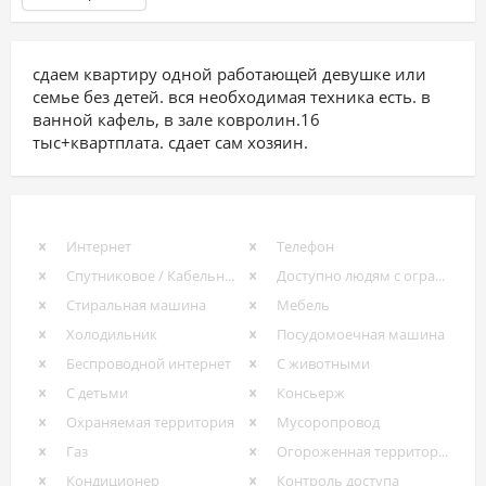
сдаем квартиру одной работающей девушке или
семье без детей. вся необходимая техника есть. в
ванной кафель, в зале ковролин.16
тыс+квартплата. сдает сам хозяин.
Интернет
Телефон
Спутниковое / Кабельное ТВ
Доступно людям с ограниченными возможностями
Стиральная машина
Мебель
Холодильник
Посудомоечная машина
Беспроводной интернет
С животными
С детьми
Консьерж
Охраняемая территория
Мусоропровод
Газ
Огороженная территория
Кондиционер
Контроль доступа