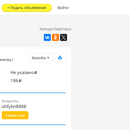
+
Подать объявление
Войти
Аренда Квартиры
Жалоба
 месяц /
Не указано
186
Владелец
uhfybn8888
Связаться