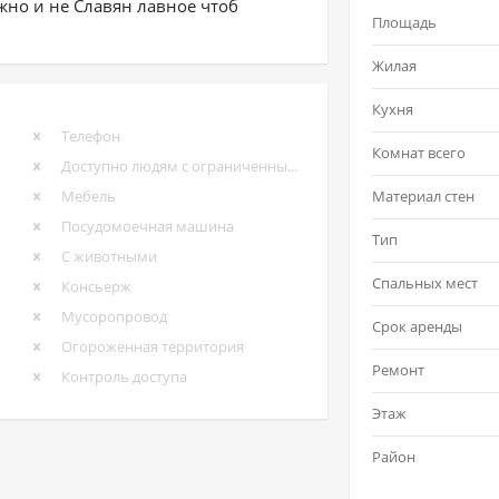
жно и не Славян лавное чтоб
Площадь
Жилая
Кухня
Телефон
Комнат всего
Доступно людям с ограниченными возможностями
Мебель
Материал стен
Посудомоечная машина
Тип
С животными
Спальных мест
Консьерж
Мусоропровод
Срок аренды
Огороженная территория
Ремонт
Контроль доступа
Этаж
Район