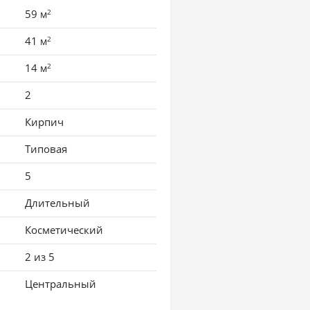
2
59
м
2
41
м
2
14
м
2
Кирпич
Типовая
5
Длительный
Косметический
2 из 5
Центральный